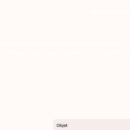
Découvrir Epione
nvasif du cancer. Contactez notre équipe pour
e robotique Epione peut soutenir votre programm