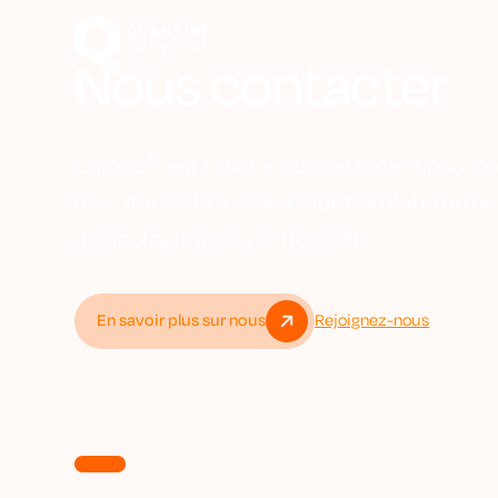
Nous contacter
®
Epione
est l'avenir du traitement peu i
discuter de la manière dont la plateform
d'oncologie interventionnelle.
En savoir plus sur nous
Rejoignez-nous