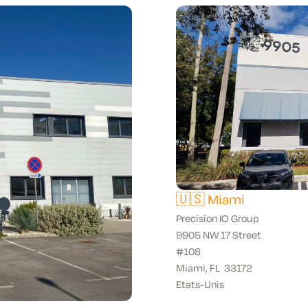
🇺🇸 Miami
Precision IO Group
9905 NW 17 Street
#108
Miami, FL 33172
Etats-Unis