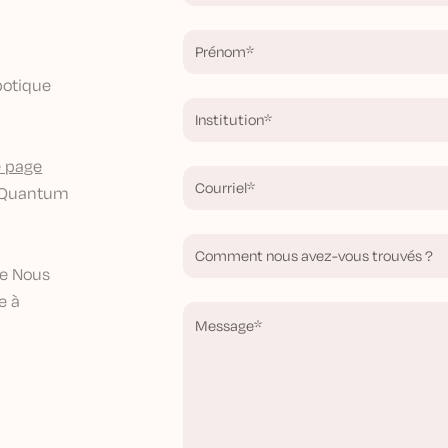
botique
e page
e Quantum
ge
Nous
e à