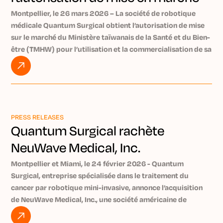
de Taïwan pour Epione
Montpellier, le 26 mars 2026 – La société de robotique
médicale Quantum Surgical obtient l’autorisation de mise
sur le marché du Ministère taïwanais de la Santé et du Bien-
être (TMHW) pour l’utilisation et la commercialisation de sa
plateforme robotique Epione® à Taïwan. Epione permet un
traitement précoce et peu invasif des tumeurs. Près de 140
000 nouveaux cas de cancer sont diagnostiqués chaque
année à Taïwan [1].
Quantum Surgical est une société spécialisée en robotique
PRESS RELEASES
et intelligence artificielle, qui développe la plateforme
Quantum Surgical rachète
robotique Epione, dédiée au traitement précoce des
NeuWave Medical, Inc.
tumeurs. Epione assiste les médecins lors des ablations
tumorales percutanées, où une ou plusieurs aiguilles sont
Montpellier et Miami, le 24 février 2026 - Quantum
insérées à travers la peau pour détruire la tumeur.
Surgical, entreprise spécialisée dans le traitement du
Epione permet aux praticiens de traiter des tumeurs
cancer par robotique mini-invasive, annonce l’acquisition
inopérables ou particulièrement difficiles d’accès, en raison
de NeuWave Medical, Inc., une société américaine de
de leur taille ou de leur localisation, à un stade précoce, de
dispositifs médicaux utilisés dans plus de 70 % des
manière simple et efficace.