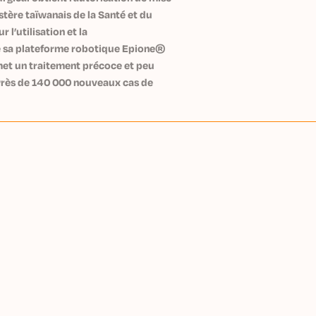
stère taïwanais de la Santé et du
l’utilisation et la
e sa plateforme robotique Epione®
met un traitement précoce et peu
 Près de 140 000 nouveaux cas de
qués chaque année à Taïwan [1].
une société spécialisée en
ce artificielle, qui développe la
 Epione, dédiée au traitement
Epione assiste les médecins lors des
ercutanées, où une ou plusieurs
 à travers la peau pour détruire la
ticiens de traiter des tumeurs
lièrement difficiles d’accès, en
u de leur localisation, à un stade
imple et efficace.
sée pour traiter des tumeurs et