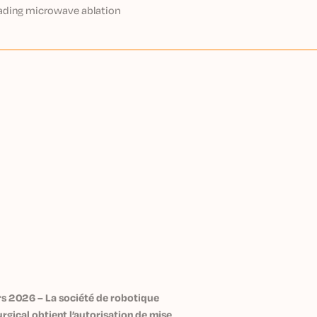
ading microwave ablation
ains how Precision IO Group is
t-level, minimally invasive
s everywhere through the power of
IDEO
rs 2026 – La société de robotique
gical obtient l’autorisation de mise