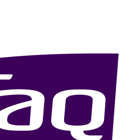
®
Découvrir NeuWave
À propos
FR