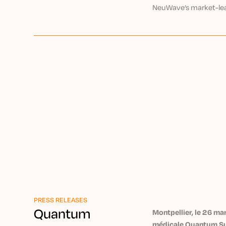
Through
NeuWave’s market-le
Precision IO
technology, Kurt expl
working to bring exper
treatment to patient
remote intervention.
Watch V
PRESS RELEASES
Quantum
Montpellier, le 26 ma
médicale Quantum Sur