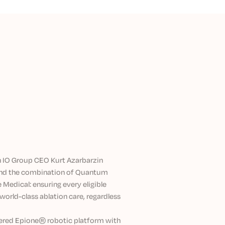
ion IO Group CEO Kurt Azarbarzin
hind the combination of Quantum
Medical: ensuring every eligible
world-class ablation care, regardless
wered Epione® robotic platform with