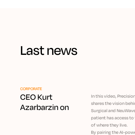
Last news
CORPORATE
CEO Kurt
In this video, Precis
shares the vision be
Azarbarzin on
Surgical and NeuWave 
Democratizing
patient has access to 
Ablation Care
of where they live.
By pairing the AI-po