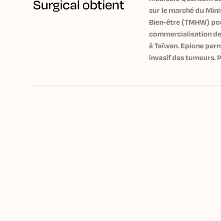
Surgical obtient
sur le marché du Mini
l'autorisation de
Bien-être (TMHW) pour 
mise en marché
commercialisation d
à Taïwan. Epione per
de Taïwan pour
invasif des tumeurs.
Epione
cancer sont diagnosti
Quantum Surgical est 
robotique et intelligen
plateforme robotique
précoce des tumeurs. 
ablations tumorales p
aiguilles sont insérées
tumeur.
Epione permet aux pra
inopérables ou particu
raison de leur taille o
précoce, de manière s
Epione peut être utili