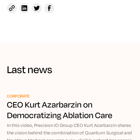
Last news
CORPORATE
CEO Kurt Azarbarzin on
Democratizing Ablation Care
Through Precision IO
In this video, Precision IO Group CEO Kurt Azarbarzin shares
the vision behind the combination of Quantum Surgical and