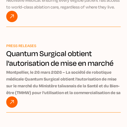
NeuWave Medical: ensuring every eligible patient has access
to world-class ablation care, regardless of where they live.
By pairing the AI-powered Epione® robotic platform with
NeuWave’s market-leading microwave ablation technology,
Kurt explains how Precision IO Group is working to bring
expert-level, minimally invasive treatment to patients
everywhere through the power of remote intervention.
PRESS RELEASES
Watch VIDEO
Quantum Surgical obtient
l'autorisation de mise en marché
de Taïwan pour Epione
Montpellier, le 26 mars 2026 – La société de robotique
médicale Quantum Surgical obtient l’autorisation de mise
sur le marché du Ministère taïwanais de la Santé et du Bien-
être (TMHW) pour l’utilisation et la commercialisation de sa
plateforme robotique Epione® à Taïwan. Epione permet un
traitement précoce et peu invasif des tumeurs. Près de 140
000 nouveaux cas de cancer sont diagnostiqués chaque
année à Taïwan [1].
Quantum Surgical est une société spécialisée en robotique