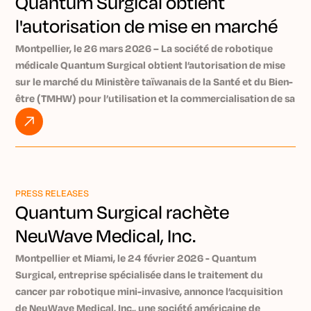
Quantum Surgical obtient
l'autorisation de mise en marché
de Taïwan pour Epione
Montpellier, le 26 mars 2026 – La société de robotique
médicale Quantum Surgical obtient l’autorisation de mise
sur le marché du Ministère taïwanais de la Santé et du Bien-
être (TMHW) pour l’utilisation et la commercialisation de sa
plateforme robotique Epione® à Taïwan. Epione permet un
traitement précoce et peu invasif des tumeurs. Près de 140
000 nouveaux cas de cancer sont diagnostiqués chaque
année à Taïwan [1].
Quantum Surgical est une société spécialisée en robotique
PRESS RELEASES
et intelligence artificielle, qui développe la plateforme
Quantum Surgical rachète
robotique Epione, dédiée au traitement précoce des
NeuWave Medical, Inc.
tumeurs. Epione assiste les médecins lors des ablations
tumorales percutanées, où une ou plusieurs aiguilles sont
Montpellier et Miami, le 24 février 2026 - Quantum
insérées à travers la peau pour détruire la tumeur.
Surgical, entreprise spécialisée dans le traitement du
Epione permet aux praticiens de traiter des tumeurs
cancer par robotique mini-invasive, annonce l’acquisition
inopérables ou particulièrement difficiles d’accès, en raison
de NeuWave Medical, Inc., une société américaine de