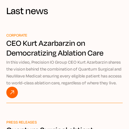
Last news
CORPORATE
CEO Kurt Azarbarzin on
Democratizing Ablation Care
Through Precision IO
In this video, Precision IO Group CEO Kurt Azarbarzin shares
the vision behind the combination of Quantum Surgical and
NeuWave Medical: ensuring every eligible patient has access
to world-class ablation care, regardless of where they live.
By pairing the AI-powered Epione® robotic platform with
NeuWave’s market-leading microwave ablation technology,
Kurt explains how Precision IO Group is working to bring
expert-level, minimally invasive treatment to patients
everywhere through the power of remote intervention.
PRESS RELEASES
Watch VIDEO